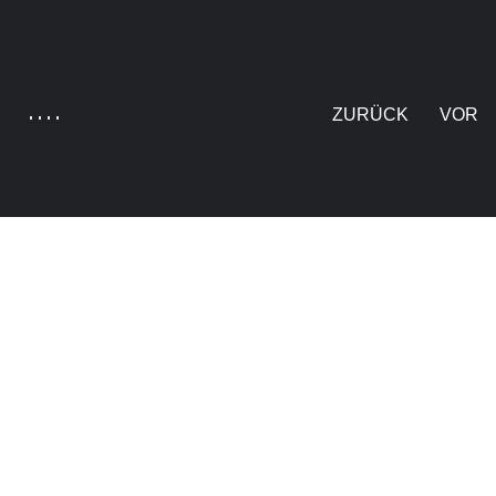
ZURÜCK
VOR
Livius?
Biste Römer, oder wie oder watt!?